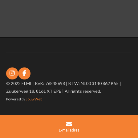
I
F
n
a
© 2022 ELMI | KvK: 76848698 | BTW: NL00 3140 862 B55 |
s
c
Zuukerweg 18, 8161 XT EPE | All rights reserved.
t
e
a
b
Powered by
JouwWeb
g
o
r
o
a
k
m
E-mailadres