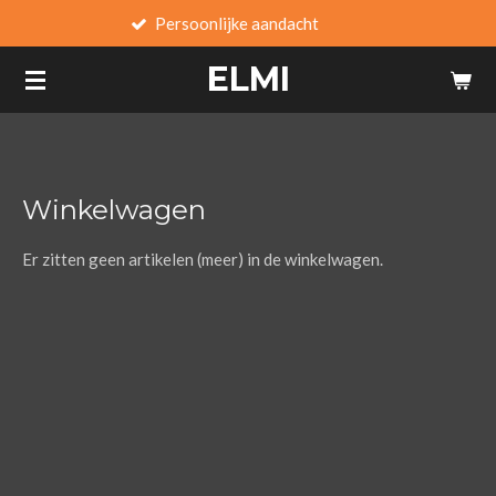
Persoonlijke aandacht
Ga
direct
ELMI
naar
de
hoofdinhoud
Winkelwagen
Er zitten geen artikelen (meer) in de winkelwagen.