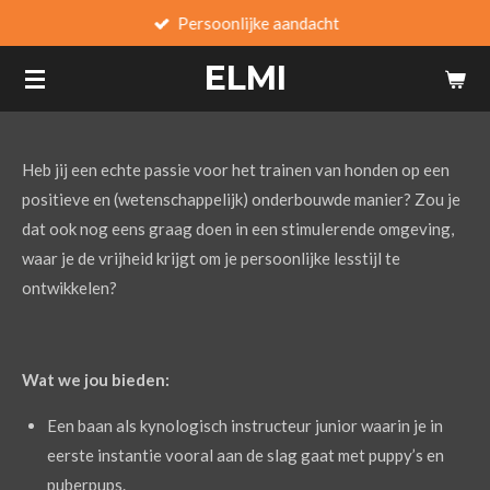
Persoonlijke aandacht
Ga
direct
ELMI
naar
de
hoofdinhoud
Heb jij een echte passie voor het trainen van honden op een
positieve en (wetenschappelijk) onderbouwde manier? Zou je
dat ook nog eens graag doen in een stimulerende omgeving,
waar je de vrijheid krijgt om je persoonlijke lesstijl te
ontwikkelen?
Wat we jou bieden:
Een baan als kynologisch instructeur junior waarin je in
eerste instantie vooral aan de slag gaat met puppy’s en
puberpups.