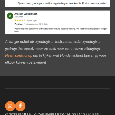
Al langer actief als kynologisch instructeur en/of kynologisch
gedragstherapeut, maar op zoek naar een nieuwe uitdaging?
Neem contact op
om te kijken wat Hondenschool Epe en jij voor
elkaar kunnen betekenen!
I
F
n
a
© 2022 ELMI | KvK: 76848698 | BTW: NL00 3140 862 B55 |